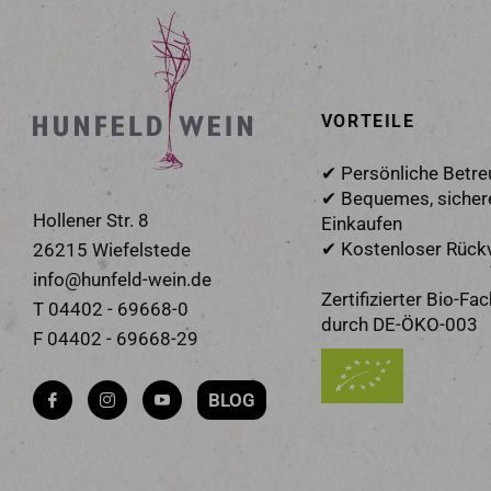
VORTEILE
✔ Persönliche Betr
✔ Bequemes, sicher
Hollener Str. 8
Einkaufen
✔ Kostenloser Rück
26215 Wiefelstede
info@hunfeld-wein.de
Zertifizierter Bio-Fa
T 04402 - 69668-0
durch DE-ÖKO-003
F 04402 - 69668-29
BLOG
Fb
Ins
You