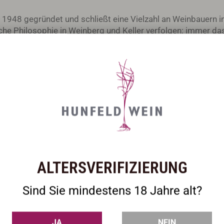
e 1948 gegründet und schließt eine Vielzahl an Weinbauern i
iche Philosophie in Weinberg und Keller verfolgen: immer d
r Mensch mit der Natur in enger Verbindung, d.h. das Beste a
gedeiht die Sorte Glera vorzüglich auf den flachen Kies-, S
 hervorragende Voraussetzungen für einen frischen, würzige
 frischen Schaumwein ergibt. Feines Mousseux mit sehr fr
ALTERSVERIFIZIERUNG
Sind Sie mindestens 18 Jahre alt?
JA
NEIN