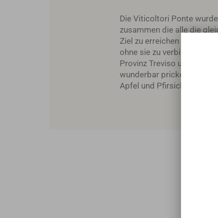
Die Viticoltori Ponte wurd
zusammen die alle die gle
Ziel zu erreichen steht de
ohne sie zu verbiegen. So 
Provinz Treviso und bietet
wunderbar prickelnden und
Apfel und Pfirsich.