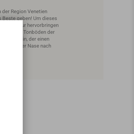
n der Region Venetien
as Beste geben! Um dieses
us der Natur hervorbringen
chlamm- und Tonböden der
n Grundwein, der einen
uchtbetonter Nase nach