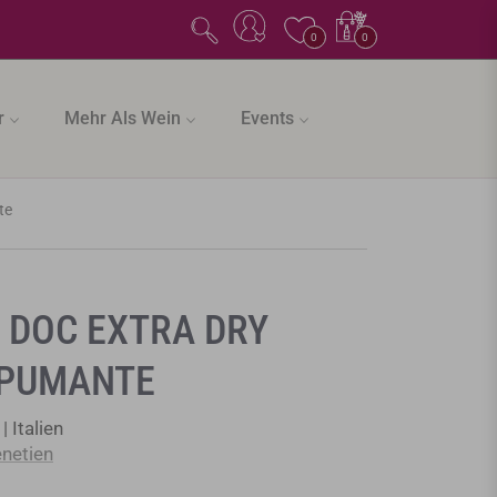
Einkaufswagen
0
0
r
Mehr Als Wein
Events
te
 DOC EXTRA DRY
SPUMANTE
| Italien
netien