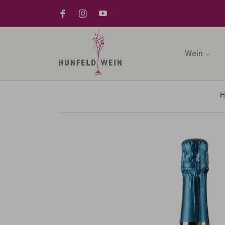
Wein
H