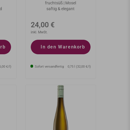
fruchtsüß | Mosel
nd
saftig & elegant
Normaler
24,00 €
Preis
inkl. MwSt.
orb
In den Warenkorb
6,00 €/l)
Sofort versandfertig
0,75 l (32,00 €/l)