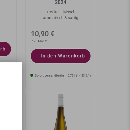
2024
trocken | Mosel
aromatisch & saftig
Normaler
10,90 €
Preis
inkl. MwSt.
orb
In den Warenkorb
2,00 €/l)
Sofort versandfertig
0,75 l (14,53 €/l)