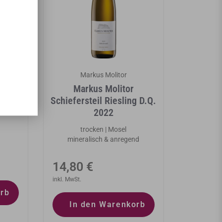
Markus Molitor
uhr
Markus Molitor
2023
Schiefersteil Riesling D.Q.
2022
trocken | Mosel
mineralisch & anregend
Normaler
14,80 €
Preis
inkl. MwSt.
orb
In den Warenkorb