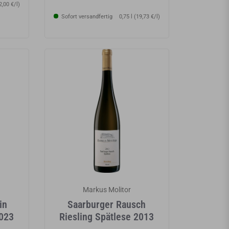
2,00 €/l)
Sofort versandfertig
0,75 l (19,73 €/l)
Markus Molitor
in
Saarburger Rausch
2023
Riesling Spätlese 2013