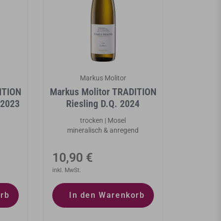
Markus Molitor
ITION
Markus Molitor TRADITION
 2023
Riesling D.Q. 2024
trocken | Mosel
mineralisch & anregend
Normaler
10,90 €
Preis
inkl. MwSt.
orb
In den Warenkorb