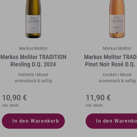
Markus Molitor
Markus Molitor
Markus Molitor TRADITION
Markus Molitor TRAD
Riesling D.Q. 2024
Pinot Noir Rosé D.Q.
feinherb | Mosel
trocken | Mosel
aromatisch & saftig
aromatisch & saftig
Normaler
Normaler
10,90 €
11,90 €
Preis
inkl. MwSt.
Preis
inkl. MwSt.
In den Warenkorb
In den Warenk