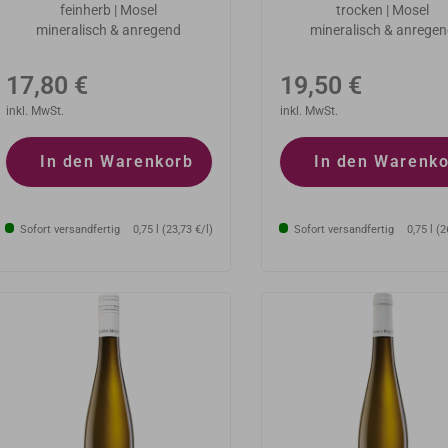
feinherb | Mosel
trocken | Mosel
mineralisch & anregend
mineralisch & anrege
Normaler
Normaler
17,80 €
19,50 €
Preis
inkl. MwSt.
Preis
inkl. MwSt.
In den Warenkorb
In den Warenk
Sofort versandfertig
0,75 l (23,73 €/l)
Sofort versandfertig
0,75 l (2