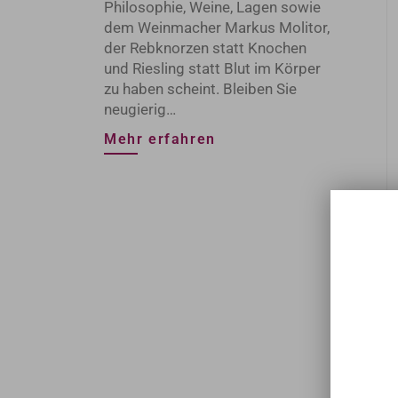
Philosophie, Weine, Lagen sowie
dem Weinmacher Markus Molitor,
der Rebknorzen statt Knochen
und Riesling statt Blut im Körper
zu haben scheint. Bleiben Sie
neugierig…
Mehr erfahren