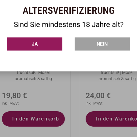
ALTERSVERIFIZIERUNG
Sind Sie mindestens 18 Jahre alt?
JA
NEIN
Markus Molitor
Markus Molitor
Zeltinger Sonnenuhr
Zeltinger Sonnen
Riesling Kabinett 2020
Riesling Spätlese 
fruchtsüß | Mosel
fruchtsüß | Mosel
aromatisch & saftig
aromatisch & saftig
Normaler
Normaler
19,80 €
24,00 €
Preis
inkl. MwSt.
Preis
inkl. MwSt.
In den Warenkorb
In den Warenk