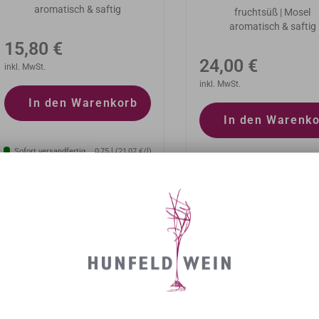
aromatisch & saftig
fruchtsüß | Mosel
aromatisch & saftig
Normaler
15,80 €
Normaler
24,00 €
Preis
inkl. MwSt.
Preis
inkl. MwSt.
In den Warenkorb
In den Warenk
Sofort versandfertig
0,75 l (21,07 €/l)
Sofort versandfertig
0,75 l (3