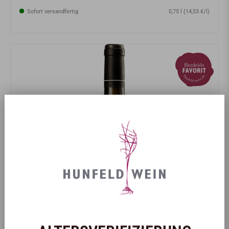
Sofort versandfertig
0,75 l (14,53 €/l)