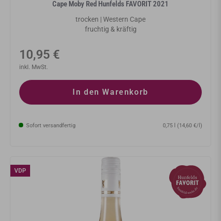
Cape Moby Red Hunfelds FAVORIT 2021
trocken | Western Cape
fruchtig & kräftig
Normaler
10,95 €
Preis
inkl. MwSt.
In den Warenkorb
Sofort versandfertig
0,75 l (14,60 €/l)
VDP