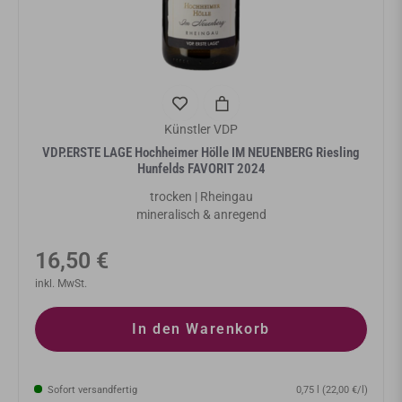
Künstler VDP
VDP.ERSTE LAGE Hochheimer Hölle IM NEUENBERG Riesling
Hunfelds FAVORIT 2024
trocken | Rheingau
mineralisch & anregend
Normaler
16,50 €
Preis
inkl. MwSt.
In den Warenkorb
Sofort versandfertig
0,75 l (22,00 €/l)