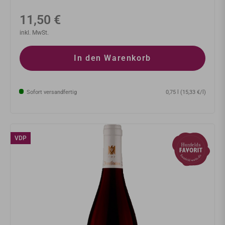
Normaler
11,50 €
Preis
inkl. MwSt.
In den Warenkorb
Sofort versandfertig
0,75 l (15,33 €/l)
VDP