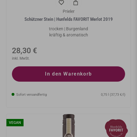
Prieler
Schützner Stein | Hunfelds FAVORIT Merlot 2019
trocken | Burgenland
kräftig & aromatisch
Normaler
28,30 €
Preis
inkl. MwSt.
In den Warenkorb
Sofort versandfertig
0,75 l (37,73 €/l)
VEGAN