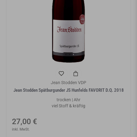
Jean Stodden VDP
Jean Stodden Spätburgunder JS Hunfelds FAVORIT D.Q. 2018
trocken | Ahr
viel Stoff & kräftig
Normaler
27,00 €
Preis
inkl. MwSt.