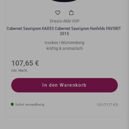
Drautz-Able VDP
Cabernet Sauvignon HADES Cabernet Sauvignon Hunfelds FAVORIT
2015
trocken | Württemberg
kräftig & aromatisch
Normaler
107,65 €
Preis
inkl. MwSt.
In den Warenkorb
Sofort versandfertig
1,5 l (71,77 €/l)