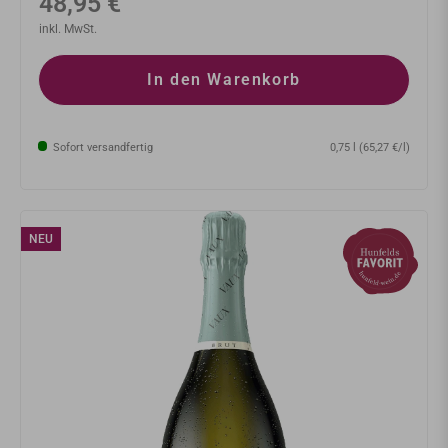
Normaler
48,95 €
Preis
inkl. MwSt.
In den Warenkorb
Sofort versandfertig
0,75 l (65,27 €/l)
NEU