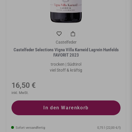
Castelfeder
Castelfeder Selections Vigna Villa Karneid Lagrein Hunfelds
FAVORIT 2023
trocken | Südtirol
viel Stoff & kräftig
Normaler
16,50 €
Preis
inkl. MwSt.
In den Warenkorb
Sofort versandfertig
0,75 l (22,00 €/l)