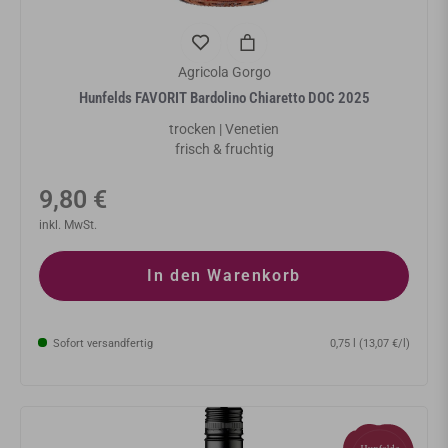
Agricola Gorgo
Hunfelds FAVORIT Bardolino Chiaretto DOC 2025
trocken | Venetien
frisch & fruchtig
Normaler
9,80 €
Preis
inkl. MwSt.
In den Warenkorb
Sofort versandfertig
0,75 l (13,07 €/l)