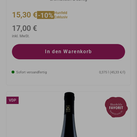
15,30 €
Hunfeld
-10%
Exklusiv
Normaler
17,00 €
Preis
inkl. MwSt.
In den Warenkorb
Sofort versandfertig
0,375 l (45,33 €/l)
VDP