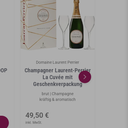
Domaine Laurent Perrier
Domai
DOP
Champagner Laurent-Perrier
Champagn
La Cuvée mit
Cuvé
Geschenkverpackung
br
zar
brut | Champagne
kräftig & aromatisch
Norma
99,00 
Normaler
49,50 €
Preis
inkl. MwSt.
Preis
inkl. MwSt.