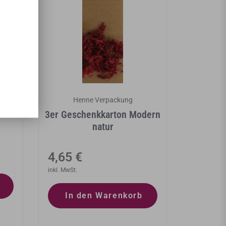
Henne Verpackung
lle
3er Geschenkkarton Modern
natur
Normaler
4,65 €
Preis
inkl. MwSt.
In den Warenkorb