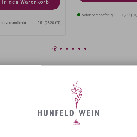
In den Warenkorb
Sofort versandfertig
0,75 l (30
ort versandfertig
0,5 l (28,20 €/l)
GESCHENKVERPACKUNGE