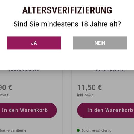
ALTERSVERIFIZIERUNG
Sind Sie mindestens 18 Jahre alt?
JA
NEIN
r Geschenkkarton Welle
6er Geschenkkarton We
bordeaux rot
bordeaux rot
rmaler
Normaler
90 €
11,50 €
eis
 MwSt.
Preis
inkl. MwSt.
In den Warenkorb
In den Warenkorb
ort versandfertig
Sofort versandfertig