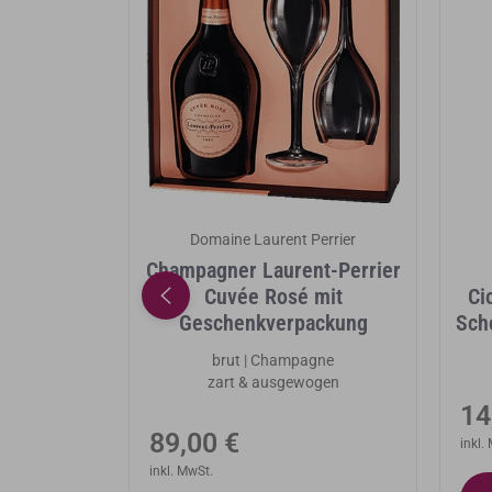
nerei
Domaine Laurent Perrier
mann mit
Champagner Laurent-Perrier
htig 34 %
Cuvée Rosé mit
Ci
se mit
Geschenkverpackung
Sch
hmack
brut | Champagne
zart & ausgewogen
No
14
Normaler
89,00 €
Pr
inkl.
Preis
inkl. MwSt.