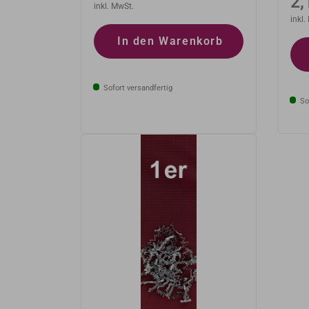
No
2,
Preis
inkl. MwSt.
Pr
inkl.
In den Warenkorb
Sofort versandfertig
Sof
AUSVERKAUFT