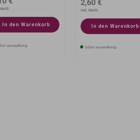
rmaler
10 €
Normaler
2,60 €
eis
 MwSt.
Preis
inkl. MwSt.
In den Warenkorb
In den Warenkorb
ort versandfertig
Sofort versandfertig