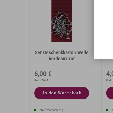
3er Geschenkkarton Welle
2e
bordeaux rot
Normaler
No
6,00 €
4,
Preis
inkl. MwSt.
Pr
inkl.
In den Warenkorb
Sofort versandfertig
Sof