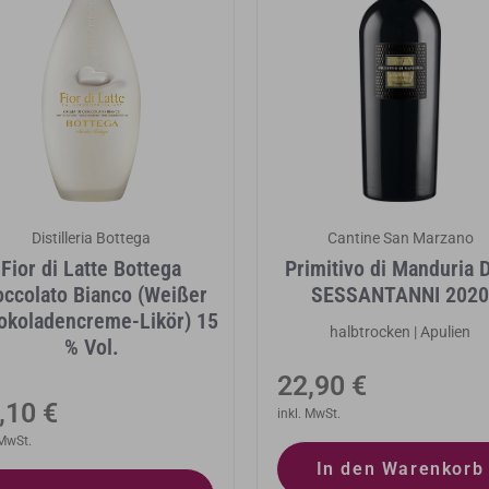
Distilleria Bottega
Cantine San Marzano
Fior di Latte Bottega
Primitivo di Manduria 
occolato Bianco (Weißer
SESSANTANNI 2020
okoladencreme-Likör) 15
halbtrocken | Apulien
% Vol.
Normaler
22,90 €
rmaler
,10 €
Preis
inkl. MwSt.
eis
 MwSt.
In den Warenkorb