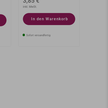
Normaler
3,85 €
Preis
inkl. MwSt.
In den Warenkorb
Sofort versandfertig