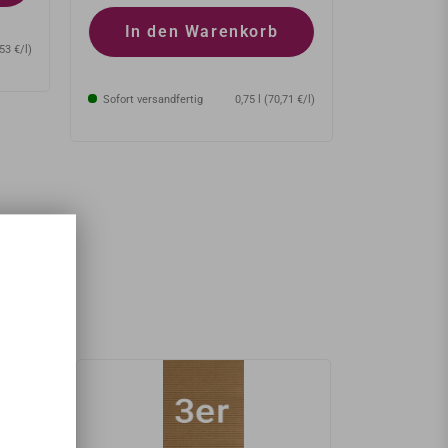
In d
In den Warenkorb
,53 €/l)
Sofort versa
Sofort versandfertig
0,75 l (70,71 €/l)
N