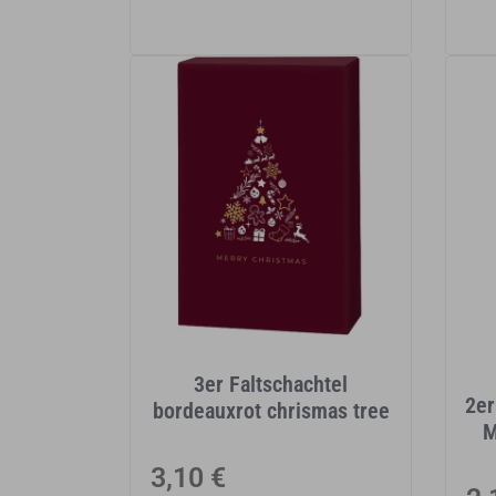
3er Faltschachtel
2er
bordeauxrot chrismas tree
M
Normaler
3,10 €