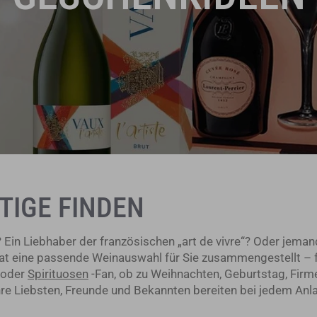
TIGE FINDEN
 Ein Liebhaber der französischen „art de vivre“? Oder jema
at eine passende Weinauswahl für Sie zusammengestellt – f
 oder
Spirituosen
-Fan, ob zu Weihnachten, Geburtstag, Fir
re Liebsten, Freunde und Bekannten bereiten bei jedem Anla