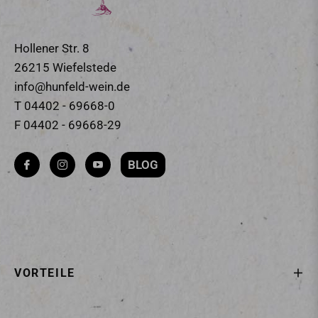
Hollener Str. 8
26215 Wiefelstede
info@hunfeld-wein.de
T 04402 - 69668-0
F 04402 - 69668-29
BLOG
Fb
Ins
You
VORTEILE