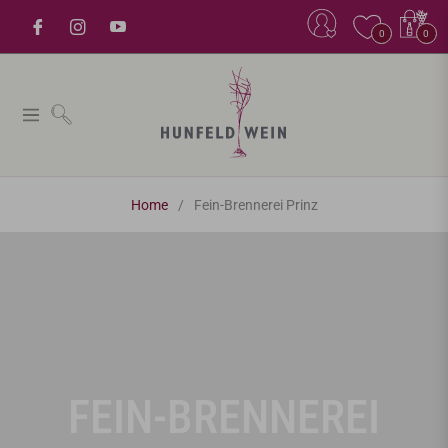
Einkaufsw
0
0
Navigation
Home
/
Fein-Brennerei Prinz
FEIN-BRENNEREI