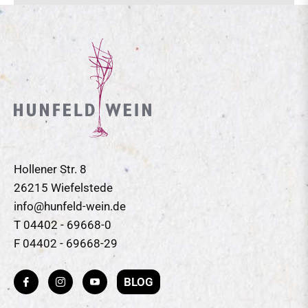
Hollener Str. 8
26215 Wiefelstede
info@hunfeld-wein.de
T 04402 - 69668-0
F 04402 - 69668-29
BLOG
Fb
Ins
You