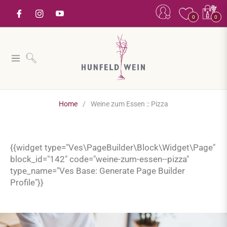
Einkaufsw
0
0
Navigation
Home
/
Weine zum Essen :: Pizza
{{widget type="Ves\PageBuilder\Block\Widget\Page"
block_id="142" code="weine-zum-essen--pizza"
type_name="Ves Base: Generate Page Builder
Profile"}}