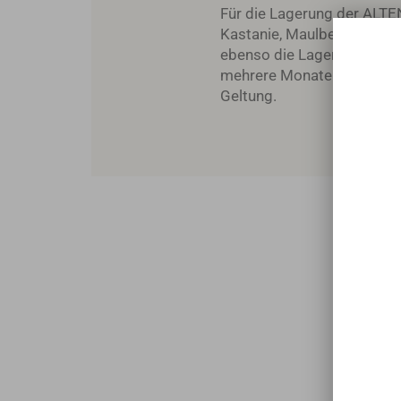
Für die Lagerung der ALTE
Kastanie, Maulbeere, Akazi
ebenso die Lagerdauer. Der
mehrere Monate in Holzfä
Geltung.