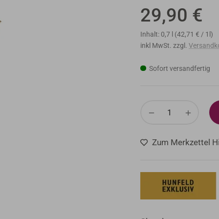
29,90 €
Normaler
Preis
Inhalt: 0,7 l (42,71 € / 1l)
inkl MwSt. zzgl.
Versandk
Sofort versandfertig
−
+
Zum Merkzettel H