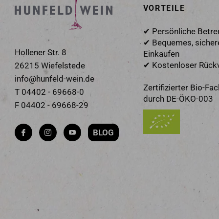
VORTEILE
✔ Persönliche Betr
✔ Bequemes, sicher
Hollener Str. 8
Einkaufen
✔ Kostenloser Rück
26215 Wiefelstede
info@hunfeld-wein.de
Zertifizierter Bio-Fa
T 04402 - 69668-0
durch DE-ÖKO-003
F 04402 - 69668-29
BLOG
Fb
Ins
You