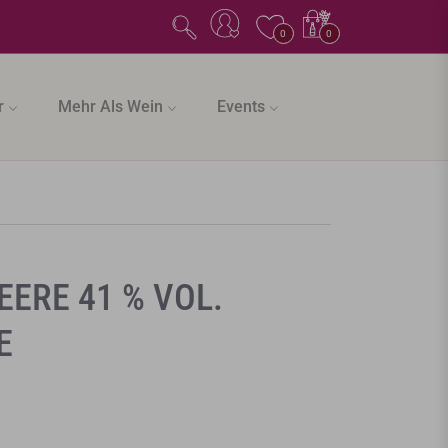
Einkaufswagen
0
0
r
Mehr Als Wein
Events
EERE 41 % VOL.
E