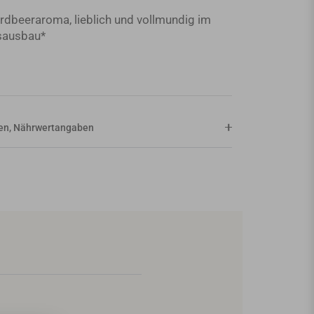
Erdbeeraroma, lieblich und vollmundig im
sausbau*
aten, Nährwertangaben