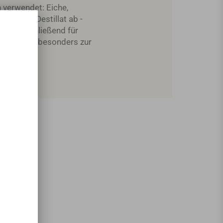
 verwendet: Eiche,
eiligen Destillat ab -
 und anschließend für
rtenaroma besonders zur