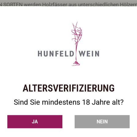
N SORTEN werden Holzfässer aus unterschiedlichen Hölzern
e oder Kirsche. Welche Holzart verwendet wird, hängt vom jew
 Alte Kirschen-Schnaps wird mit Fruchtauszügen verfeinert
ssern gelagert. Dadurch kommt sein unverwechselbares So
ALTERSVERIFIZIERUNG
Sind Sie mindestens 18 Jahre alt?
JA
NEIN