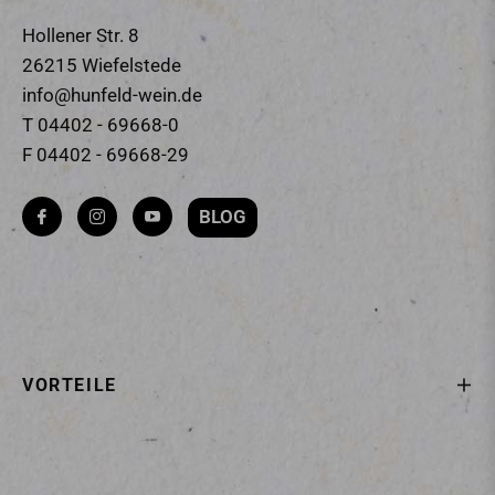
Hollener Str. 8
26215 Wiefelstede
info@hunfeld-wein.de
T 04402 - 69668-0
F 04402 - 69668-29
BLOG
Fb
Ins
You
VORTEILE