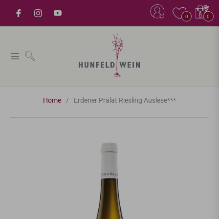
Einkaufsw
0
0
Navigation
Home
/
Erdener Prälat Riesling Auslese***