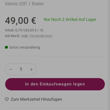
Salwey VDP
|
Baden
49,00 €
Nur Noch 2 Artikel Auf Lager
Normaler
Preis
Inhalt: 0,75 l (65,33 € / 1l)
inkl MwSt. zzgl.
Versandkosten
Sofort versandfertig
−
+
In den Einkaufswagen legen
Zum Merkzettel Hinzufügen