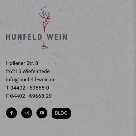
Hollener Str. 8
26215 Wiefelstede
info@hunfeld-wein.de
T 04402 - 69668-0
F 04402 - 69668-29
BLOG
Fb
Ins
You