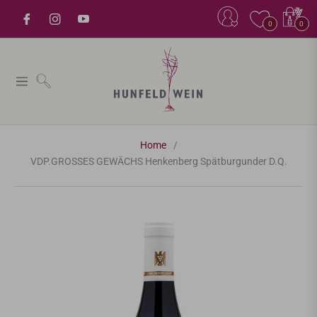
Einkaufsw
0
0
Navigation
Home
/
VDP.GROSSES GEWÄCHS Henkenberg Spätburgunder D.Q.