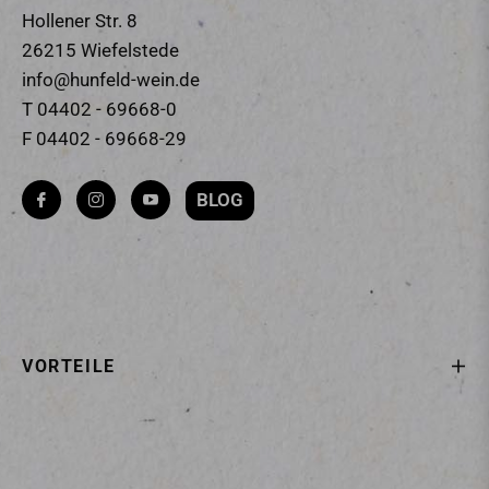
Hollener Str. 8
26215 Wiefelstede
info@hunfeld-wein.de
T 04402 - 69668-0
F 04402 - 69668-29
BLOG
Fb
Ins
You
VORTEILE