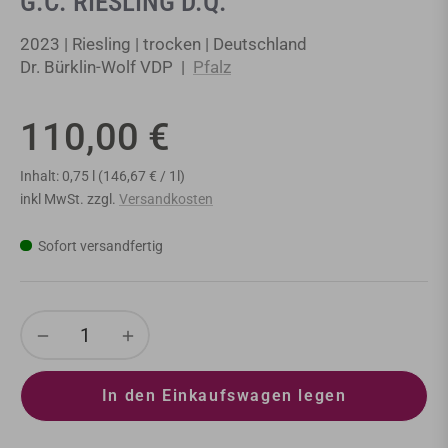
G.C. RIESLING D.Q.
2023 | Riesling | trocken | Deutschland
Dr. Bürklin-Wolf VDP |
Pfalz
110,00 €
Normaler
Preis
Inhalt: 0,75 l (146,67 € / 1l)
inkl MwSt. zzgl.
Versandkosten
Sofort versandfertig
−
+
In den Einkaufswagen legen