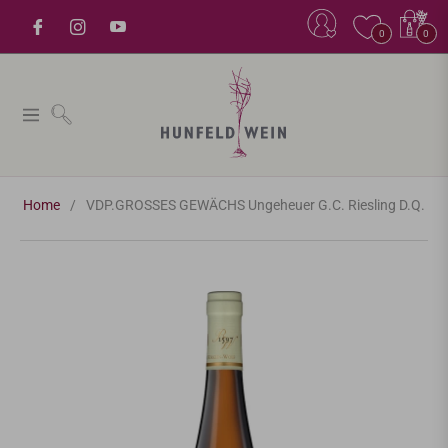
Einkaufsw
0
0
Navigation
Home
/
VDP.GROSSES GEWÄCHS Ungeheuer G.C. Riesling D.Q.