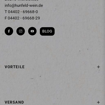
info@hunfeld-wein.de
T 04402 - 69668-0
F 04402 - 69668-29
BLOG
Fb
Ins
You
VORTEILE
VERSAND