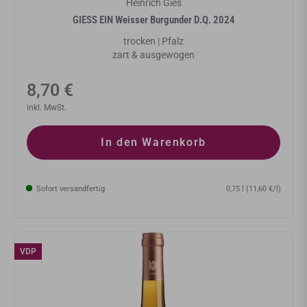
Heinrich Gies
GIESS EIN Weisser Burgunder D.Q. 2024
trocken | Pfalz
zart & ausgewogen
Normaler
8,70 €
Preis
inkl. MwSt.
In den Warenkorb
Sofort versandfertig
0,75 l (11,60 €/l)
VDP