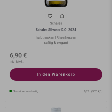
Schales
Schales Silvaner D.Q. 2024
halbtrocken | Rheinhessen
saftig & elegant
Normaler
6,90 €
Preis
inkl. MwSt.
In den Warenkorb
Sofort versandfertig
0,75 l (9,20 €/l)