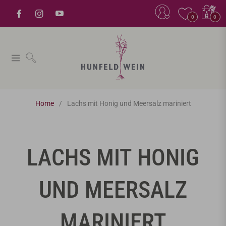
Einkaufsw
0
0
Navigation
Home
/
Lachs mit Honig und Meersalz mariniert
TITEL:
LACHS MIT HONIG
UND MEERSALZ
MARINIERT