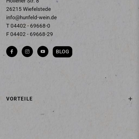
Hollener Str. 8
26215 Wiefelstede
info@hunfeld-wein.de
T 04402 - 69668-0
F 04402 - 69668-29
BLOG
Fb
Ins
You
VORTEILE