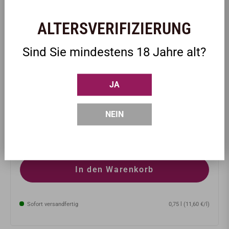
ALTERSVERIFIZIERUNG
Sind Sie mindestens 18 Jahre alt?
Heinrich Gies
GIESS EIN Grauer Burgunder D.Q. 2025
JA
trocken | Pfalz
saftig & elegant
NEIN
Normaler
8,70 €
Preis
inkl. MwSt.
In den Warenkorb
Sofort versandfertig
0,75 l (11,60 €/l)