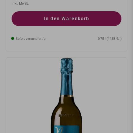
Preis
inkl. MwSt.
In den Warenkorb
Sofort versandfertig
0,75 l (14,53 €/l)