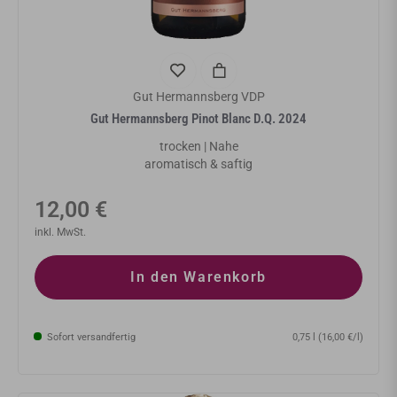
Gut Hermannsberg VDP
Gut Hermannsberg Pinot Blanc D.Q. 2024
trocken | Nahe
aromatisch & saftig
Normaler
12,00 €
Preis
inkl. MwSt.
In den Warenkorb
Sofort versandfertig
0,75 l (16,00 €/l)