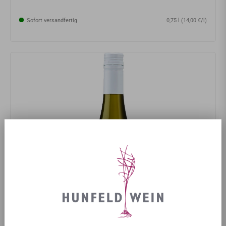
Sofort versandfertig
0,75 l (14,00 €/l)