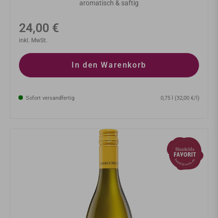
aromatisch & saftig
Normaler
24,00 €
Preis
inkl. MwSt.
In den Warenkorb
Sofort versandfertig
0,75 l (32,00 €/l)