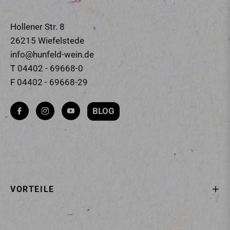
Hollener Str. 8
26215 Wiefelstede
info@hunfeld-wein.de
T 04402 - 69668-0
F 04402 - 69668-29
BLOG
Fb
Ins
You
VORTEILE