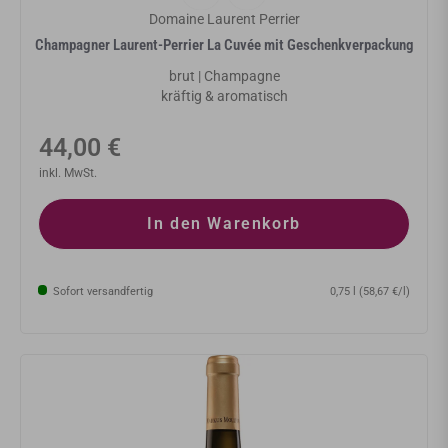
Domaine Laurent Perrier
Champagner Laurent-Perrier La Cuvée mit Geschenkverpackung
brut | Champagne
kräftig & aromatisch
Normaler
44,00 €
Preis
inkl. MwSt.
In den Warenkorb
Sofort versandfertig
0,75 l (58,67 €/l)