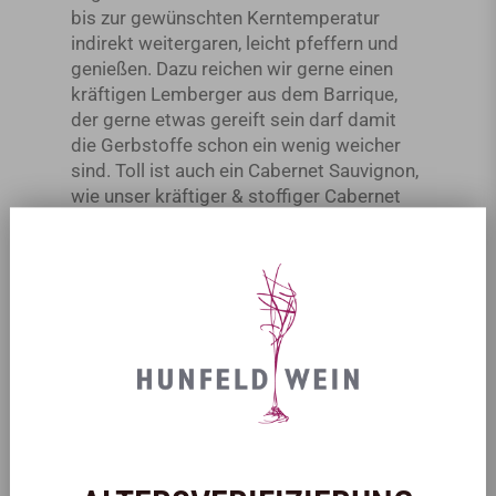
bis zur gewünschten Kerntemperatur
indirekt weitergaren, leicht pfeffern und
genießen. Dazu reichen wir gerne einen
kräftigen Lemberger aus dem Barrique,
der gerne etwas gereift sein darf damit
die Gerbstoffe schon ein wenig weicher
sind. Toll ist auch ein Cabernet Sauvignon,
wie unser kräftiger & stoffiger Cabernet
Sauvignon vom Weingut Middelvlei Estate
aus Südafrika.
Ich gebe Ihnen mal einen kurzen Überblick:
Passende Weißweine:
kräftiger Riesling,
Grauburgunder (z. B. Salwey Kabinett
trocken aus Baden), Silvaner.
Passende Rotweine:
Spätburgunder,
Trollinger (VDP. Gutswein vom Weingut
Drautz-Able aus Württemberg), Dornfelder,
Merlot, Tempranillo oder auch
Lagrein
.