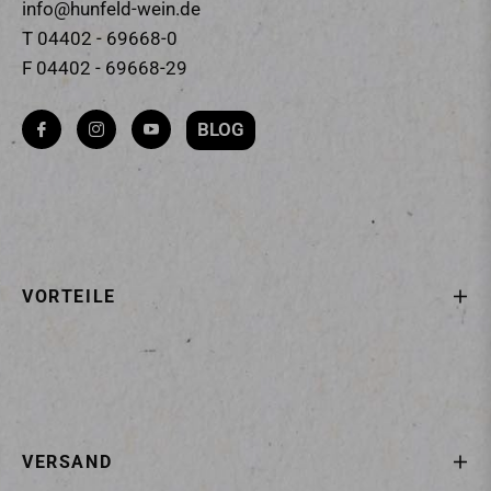
info@hunfeld-wein.de
T 04402 - 69668-0
F 04402 - 69668-29
BLOG
Fb
Ins
You
VORTEILE
VERSAND