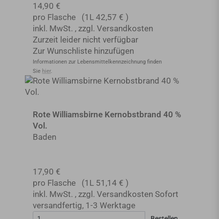
14,90 €
pro Flasche
(1L
42,57 €
)
inkl. MwSt.
,
zzgl.
Versandkosten
Zurzeit leider nicht verfügbar
Zur Wunschliste hinzufügen
Informationen zur Lebensmittel­kennzeichnung finden
Sie
hier
.
Rote Williamsbirne Kernobstbrand 40 %
Vol.
Baden
17,90 €
pro Flasche
(1L
51,14 €
)
inkl. MwSt.
,
zzgl.
Versandkosten
Sofort
versandfertig
,
1-3 Werktage
Bestellen