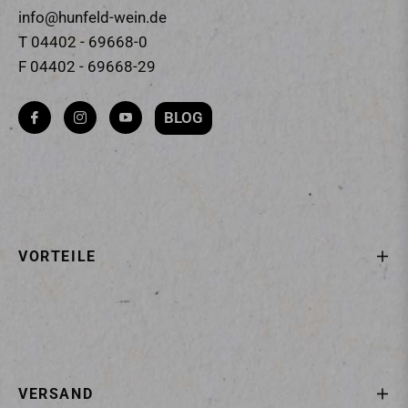
info@hunfeld-wein.de
T 04402 - 69668-0
F 04402 - 69668-29
BLOG
Fb
Ins
You
VORTEILE
VERSAND