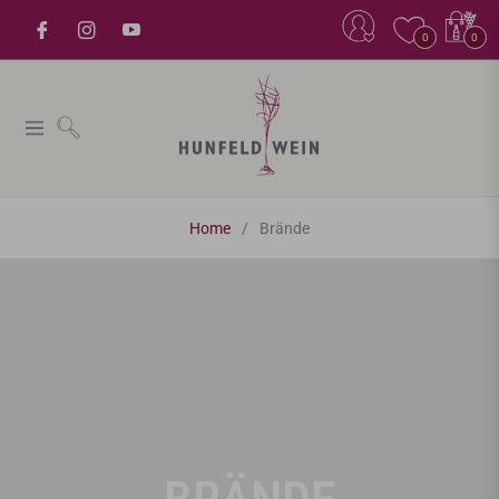
Einkaufsw
0
0
Navigation
Home
/
Brände