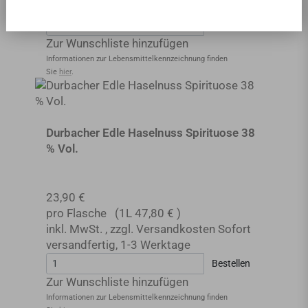
versandfertig
,
1-3 Werktage
Bestellen
Zur Wunschliste hinzufügen
Informationen zur Lebensmittel­kennzeichnung finden
Sie
hier
.
Durbacher Edle Haselnuss Spirituose 38
% Vol.
23,90 €
pro Flasche
(1L
47,80 €
)
inkl. MwSt.
,
zzgl.
Versandkosten
Sofort
versandfertig
,
1-3 Werktage
Bestellen
Zur Wunschliste hinzufügen
Informationen zur Lebensmittel­kennzeichnung finden