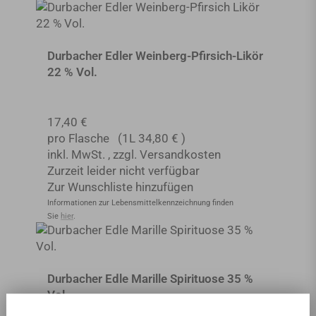
Durbacher Edler Weinberg-Pfirsich-Likör
22 % Vol.
17,40 €
pro Flasche
(1L
34,80 €
)
inkl. MwSt.
,
zzgl.
Versandkosten
Zurzeit leider nicht verfügbar
Zur Wunschliste hinzufügen
Informationen zur Lebensmittel­kennzeichnung finden
Sie
hier
.
Durbacher Edle Marille Spirituose 35 %
Vol.