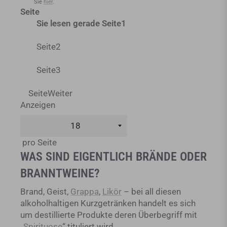
Sie
hier
.
Seite
Sie lesen gerade Seite
1
Seite
2
Seite
3
Seite
Weiter
Anzeigen
pro Seite
WAS SIND EIGENTLICH BRÄNDE ODER
BRANNTWEINE?
Brand, Geist,
Grappa
,
Likör
– bei all diesen
alkoholhaltigen Kurzgetränken handelt es sich
um destillierte Produkte deren Überbegriff mit
„
Spirituose
“ tituliert wird.