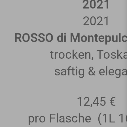
2021
2021
ROSSO di Montepul
trocken, Tosk
saftig & eleg
12,45 €
pro Flasche
(1L
1