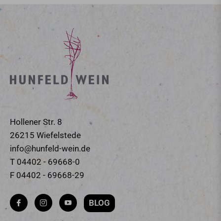
Hollener Str. 8
26215 Wiefelstede
info@hunfeld-wein.de
T 04402 - 69668-0
F 04402 - 69668-29
BLOG
Fb
Ins
You