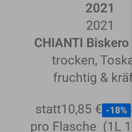
2021
2021
CHIANTI Bisker
trocken, Tosk
fruchtig & kräf
statt
10,85 €
-18%
pro Flasche
(1L 1