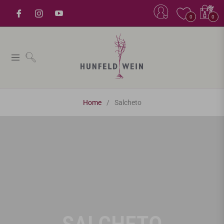
Einkaufsw
0
0
Navigation
Home
/
Salcheto