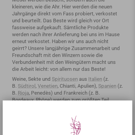
kleineren, wie die Ahr. Hier werden die neuen
Jahrgänge direkt vom Fass probiert, verkostet
und beurteilt. Das Beste wird gleich vor Ort
fassweise aufgekauft. Sämtliche Produkte
werden nach ihrer Anlieferung bei uns im Hause
erneut verkostet. Haben wir uns auch nicht
geirrt? Unsere langjährige Zusammenarbeit und
Freundschaft mit den Winzern sowie die
Verbundenheit mit den Weingütern macht uns
die Arbeit leicht: von allem nur das Beste!
Weine, Sekte und
Spirituosen
aus
Italien
(z.
B.
Südtirol
,
Venetien
, Chianti, Apulien),
Spanien
(z.
B.
Rioja
, Penedès) und Frankreich (z. B.
Bordeaux, Rhône) werden zum größten Teil
direkt importiert. Auch diese ferneren Weingüter
sowie die Menschen dahinter kennt Fritz Hunfeld
alle persönlich. Mit unserem über viele Jahre
gewachsenen Vertrauen in unseren Partner aus
Bremen importieren wir unser Sortiment aus