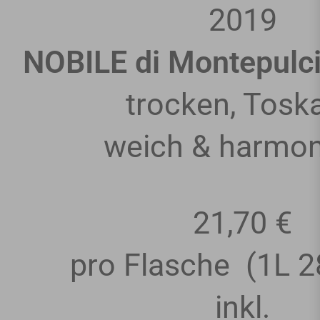
2019
NOBILE di Montepul
trocken, Tosk
weich & harmon
21,70 €
pro Flasche
(1L
2
inkl.