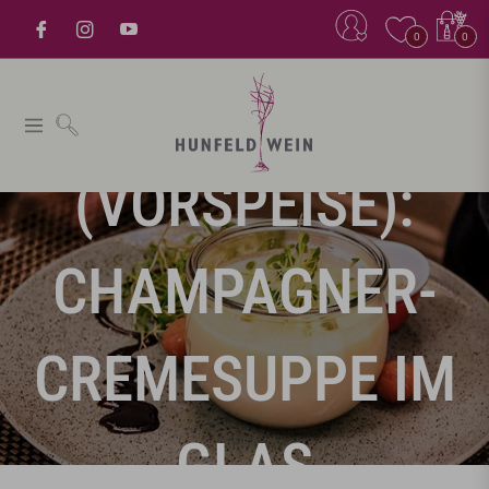
Einkaufsw
0
0
WEIHNACHTSMEN
Navigation
(VORSPEISE):
CHAMPAGNER-
CREMESUPPE IM
GLAS