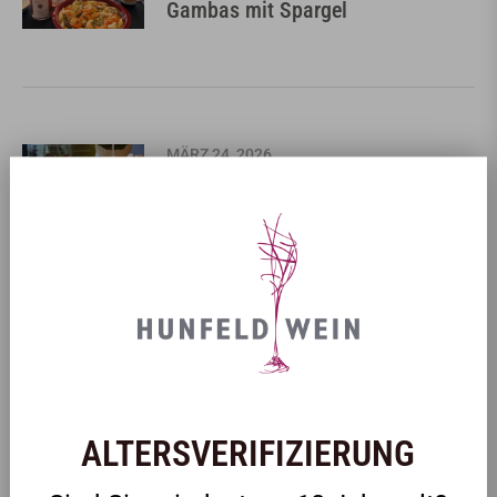
Gambas mit Spargel
MÄRZ 24, 2026
Holla die Waldfee -Pralin...
MÄRZ 24, 2026
Guglhupf mit Eierlikör
ALTERSVERIFIZIERUNG